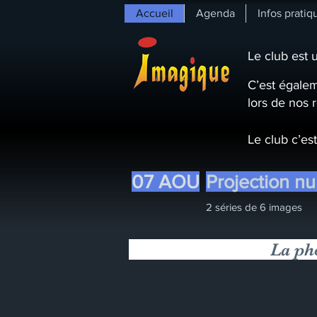
Accueil
Agenda
Infos pratiq
Le club est 
C’est égalem
lors de nos 
Le club c’es
07 AOU
Projection nu
2 séries de 6 images
La ph